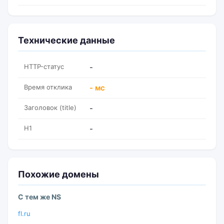
Технические данные
HTTP-статус
-
Время отклика
- мс
Заголовок (title)
-
H1
-
Похожие домены
С тем же NS
fl.ru