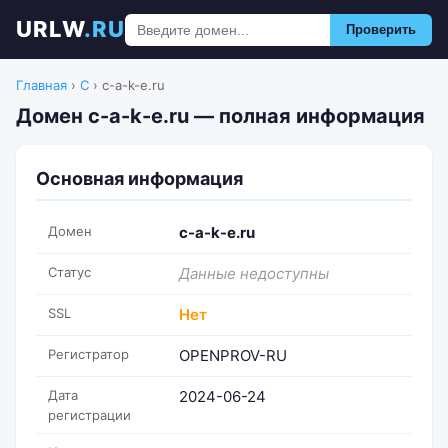
URLW
.RU
Проверить
Главная
›
C
›
c-a-k-e.ru
Домен c-a-k-e.ru — полная информация
Основная информация
Домен
c-a-k-e.ru
Статус
Данные недоступны
SSL
Нет
Регистратор
OPENPROV-RU
Дата
2024-06-24
регистрации