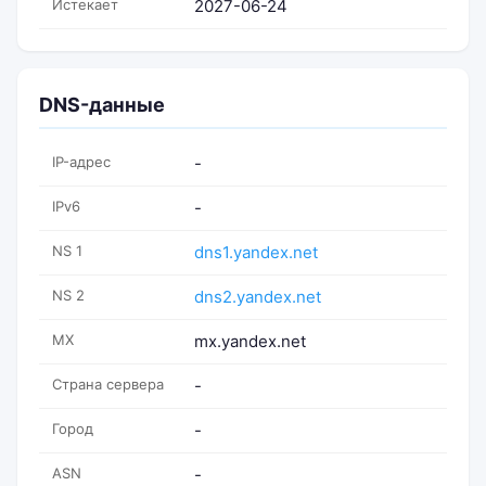
Истекает
2027-06-24
DNS-данные
IP-адрес
-
IPv6
-
NS 1
dns1.yandex.net
NS 2
dns2.yandex.net
MX
mx.yandex.net
Страна сервера
-
Город
-
ASN
-