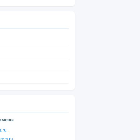
домены
a.ru
prom.ru