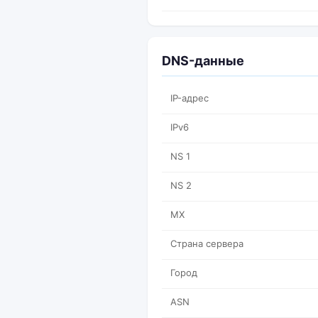
DNS-данные
IP-адрес
IPv6
NS 1
NS 2
MX
Страна сервера
Город
ASN