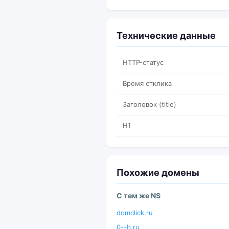
Технические данные
HTTP-статус
Время отклика
Заголовок (title)
H1
Похожие домены
С тем же NS
domclick.ru
0--b.ru