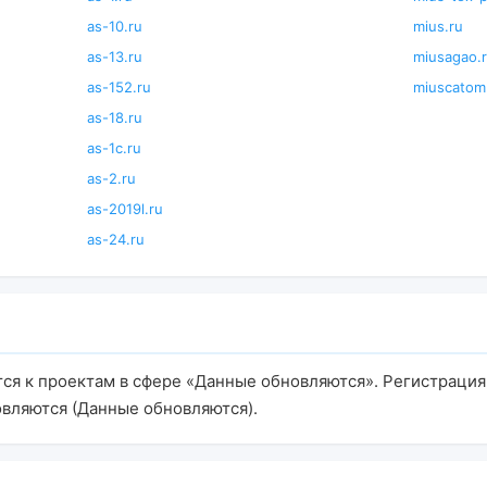
as-10.ru
mius.ru
as-13.ru
miusagao.
as-152.ru
miuscatom
as-18.ru
as-1c.ru
as-2.ru
as-2019l.ru
as-24.ru
тся к проектам в сфере «Данные обновляются». Регистрация:
вляются (Данные обновляются).