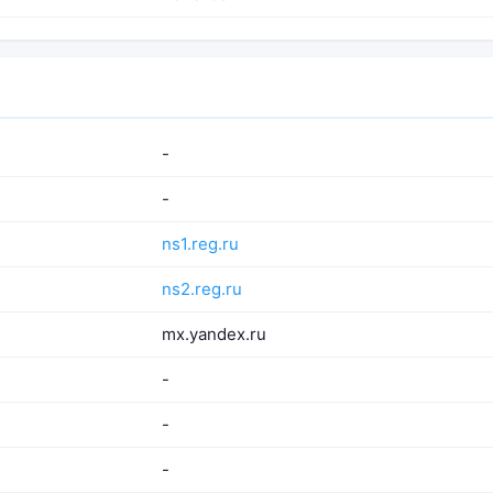
-
-
ns1.reg.ru
ns2.reg.ru
mx.yandex.ru
-
-
-