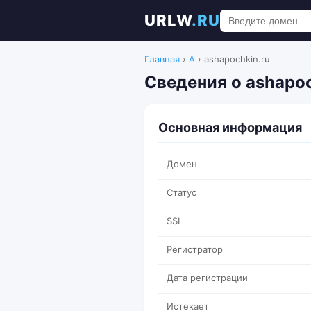
URLW
.RU
Главная
›
A
›
ashapochkin.ru
Сведения о ashapoc
Основная информация
Домен
Статус
SSL
Регистратор
Дата регистрации
Истекает