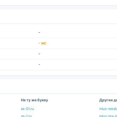
-
- мс
-
-
На ту же букву
Другие 
as-01.ru
mius-medi
as-1.ru
mius-tex-