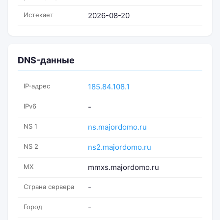
Истекает
2026-08-20
DNS-данные
IP-адрес
185.84.108.1
IPv6
-
NS 1
ns.majordomo.ru
NS 2
ns2.majordomo.ru
MX
mmxs.majordomo.ru
Страна сервера
-
Город
-