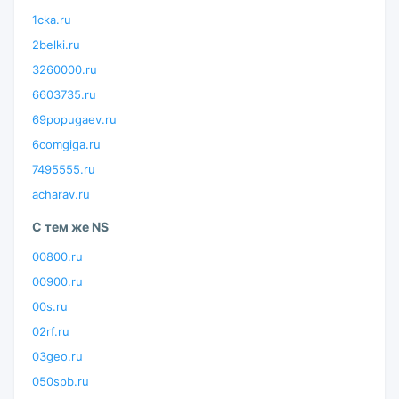
1cka.ru
2belki.ru
3260000.ru
6603735.ru
69popugaev.ru
6comgiga.ru
7495555.ru
acharav.ru
С тем же NS
00800.ru
00900.ru
00s.ru
02rf.ru
03geo.ru
050spb.ru