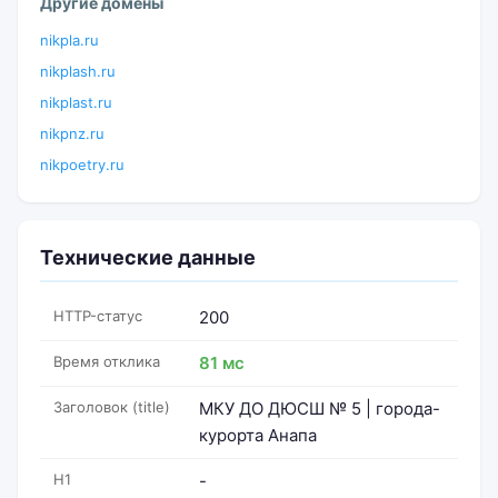
Другие домены
nikpla.ru
nikplash.ru
nikplast.ru
nikpnz.ru
nikpoetry.ru
Технические данные
HTTP-статус
200
Время отклика
81 мс
Заголовок (title)
МКУ ДО ДЮСШ № 5 | города-
курорта Анапа
H1
-