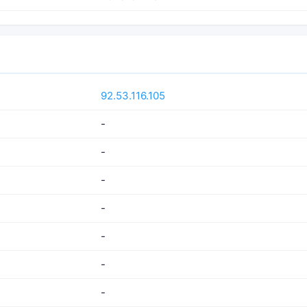
92.53.116.105
-
-
-
-
-
-
-