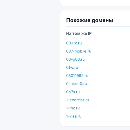
Похожие домены
На том же IP
0001k.ru
007-mobile.ru
00vg00.ru
01w.ru
08011995.ru
0sokrat0.ru
0x7a.ru
1-exorcist.ru
1-mk.ru
1-visa.ru