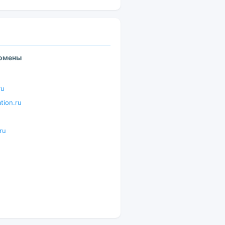
домены
ru
tion.ru
ru