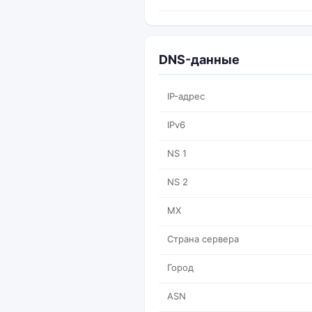
DNS-данные
IP-адрес
IPv6
NS 1
NS 2
MX
Страна сервера
Город
ASN