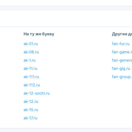
На ту же букву
Другие 
ak-01.ru
fan-fur.ru
ak-08.ru
fan-game.
ak-1.ru
fan-genera
ak-11.ru
fan-gig.ru
ak-111.ru
fan-group.
ak-112.ru
ak-12-sochi.ru
ak-12.ru
ak-15.ru
ak-17.ru