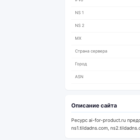
NS 1
NS 2
MX
Страна сервера
Город
ASN
Описание сайта
Ресурс ai-for-product.ru пр
ns1.tildadns.com, ns2.tildad