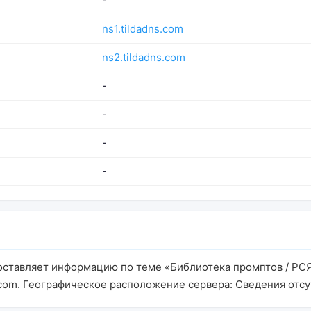
-
ns1.tildadns.com
ns2.tildadns.com
-
-
-
-
едоставляет информацию по теме «Библиотека промптов / РС
ns.com. Географическое расположение сервера: Сведения отсу