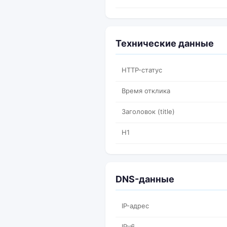
Технические данные
HTTP-статус
Время отклика
Заголовок (title)
H1
DNS-данные
IP-адрес
IPv6