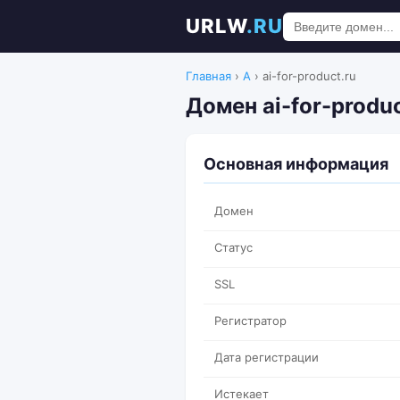
URLW
.RU
Главная
›
A
›
ai-for-product.ru
Домен ai-for-produc
Основная информация
Домен
Статус
SSL
Регистратор
Дата регистрации
Истекает