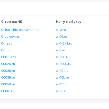
С тем же NS
На ту же букву
0-100-chip-catalizator.ru
ai-0.ru
0-dolgov.ru
ai-01.ru
0-hz.ru
ai-1-2-3.ru
0-n.ru
ai-1.ru
000101.ru
ai-100.ru
00026.ru
ai-1000.ru
00036.ru
ai-101.ru
00039.ru
ai-10k.ru
00050.ru
ai-11.ru
00061.ru
ai-12.ru