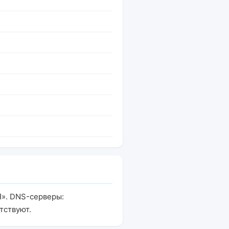
Я». DNS-серверы:
тствуют.