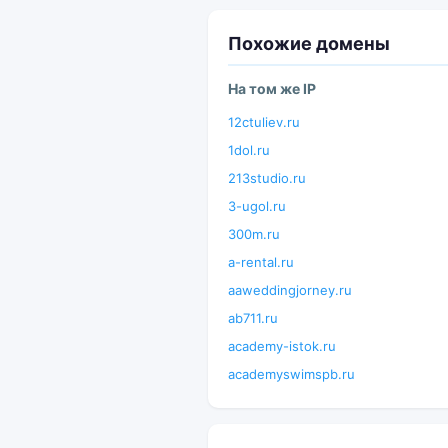
Похожие домены
На том же IP
12ctuliev.ru
1dol.ru
213studio.ru
3-ugol.ru
300m.ru
a-rental.ru
aaweddingjorney.ru
ab711.ru
academy-istok.ru
academyswimspb.ru