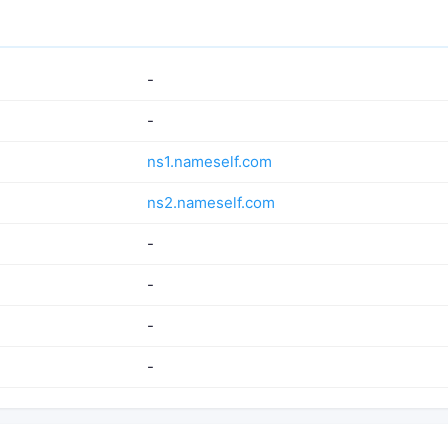
-
-
ns1.nameself.com
ns2.nameself.com
-
-
-
-