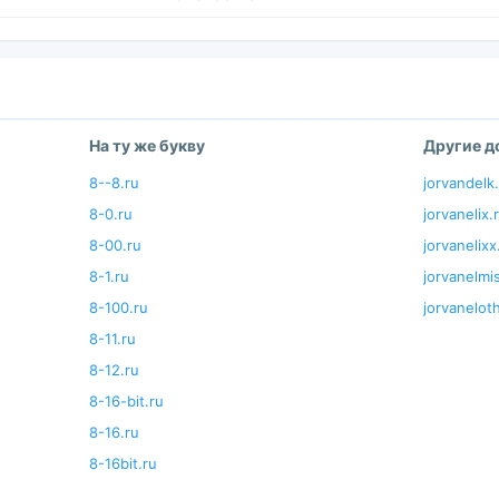
На ту же букву
Другие 
8--8.ru
jorvandelk
8-0.ru
jorvanelix.
8-00.ru
jorvanelixx
8-1.ru
jorvanelmis
8-100.ru
jorvanelot
8-11.ru
8-12.ru
8-16-bit.ru
8-16.ru
8-16bit.ru