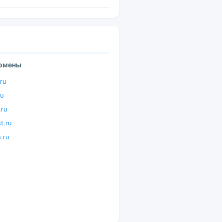
домены
.ru
ru
.ru
t.ru
h.ru