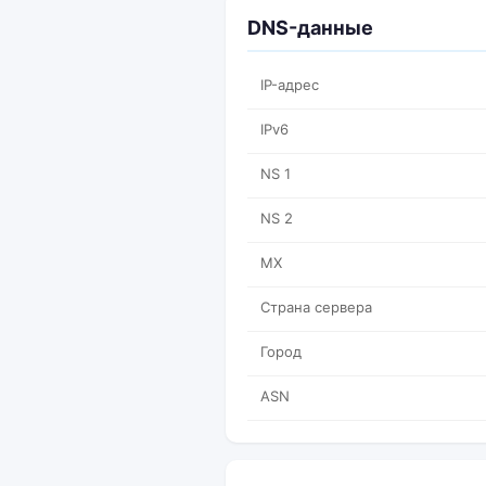
DNS-данные
IP-адрес
IPv6
NS 1
NS 2
MX
Страна сервера
Город
ASN