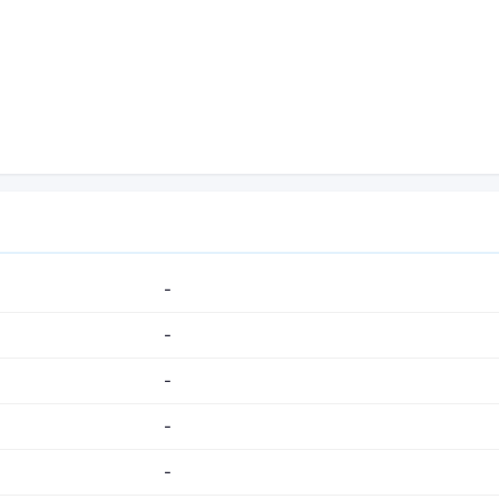
-
-
-
-
-