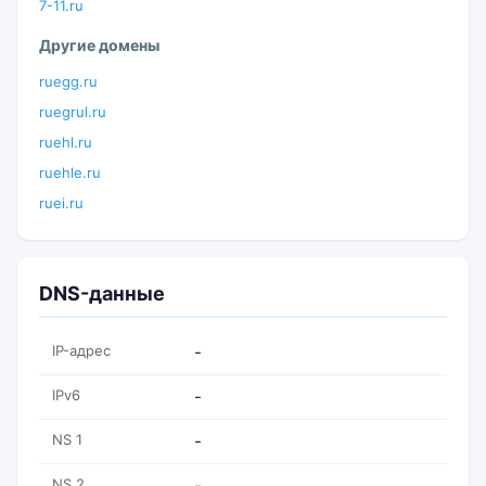
7-11.ru
Другие домены
ruegg.ru
ruegrul.ru
ruehl.ru
ruehle.ru
ruei.ru
DNS-данные
IP-адрес
-
IPv6
-
NS 1
-
NS 2
-