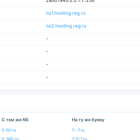
2a00:f940:2:2:1:1::256
ns1.hosting.reg.ru
ns2.hosting.reg.ru
-
-
-
-
С тем же NS
На ту же букву
0-00.ru
7--7.ru
0-360.ru
7-0-7.ru