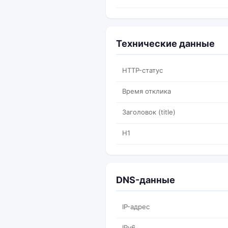
Технические данные
HTTP-статус
Время отклика
Заголовок (title)
H1
DNS-данные
IP-адрес
IPv6