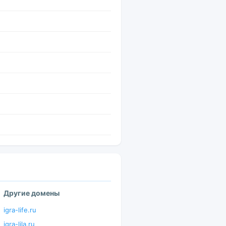
Другие домены
igra-life.ru
igra-lila.ru