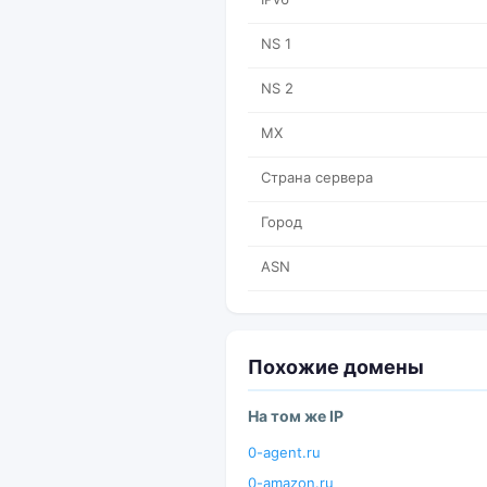
NS 1
NS 2
MX
Страна сервера
Город
ASN
Похожие домены
На том же IP
0-agent.ru
0-amazon.ru