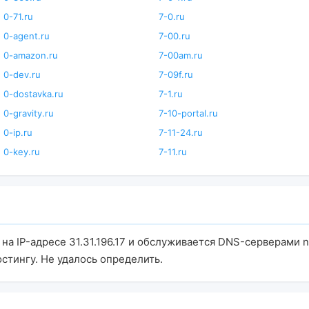
0-71.ru
7-0.ru
0-agent.ru
7-00.ru
0-amazon.ru
7-00am.ru
0-dev.ru
7-09f.ru
0-dostavka.ru
7-1.ru
0-gravity.ru
7-10-portal.ru
0-ip.ru
7-11-24.ru
0-key.ru
7-11.ru
т на IP-адресе 31.31.196.17 и обслуживается DNS-серверами n
остингу. Не удалось определить.