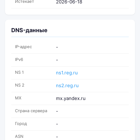
Истекает
2026-06-18
DNS-данные
IP-адрес
-
IPv6
-
NS 1
ns1.reg.ru
NS 2
ns2.reg.ru
MX
mx.yandex.ru
Страна сервера
-
Город
-
ASN
-