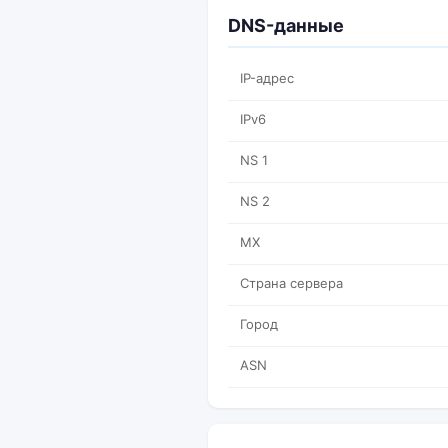
DNS-данные
IP-адрес
IPv6
NS 1
NS 2
MX
Страна сервера
Город
ASN