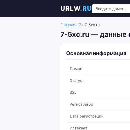
URLW
.RU
Главная
›
7
›
7-5xc.ru
7-5xc.ru — данные 
Основная информация
Домен
Статус
SSL
Регистратор
Дата регистрации
Истекает