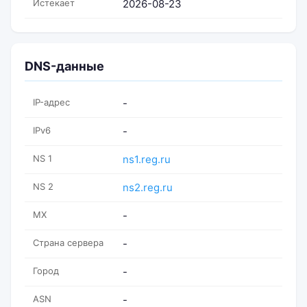
Истекает
2026-08-23
DNS-данные
IP-адрес
-
IPv6
-
NS 1
ns1.reg.ru
NS 2
ns2.reg.ru
MX
-
Страна сервера
-
Город
-
ASN
-