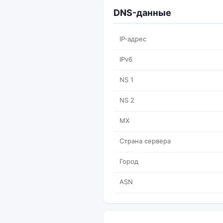
DNS-данные
IP-адрес
IPv6
NS 1
NS 2
MX
Страна сервера
Город
ASN