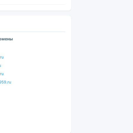
домены
ru
u
ru
959.ru