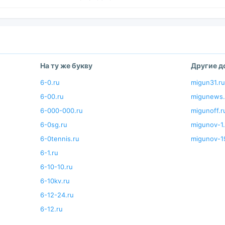
На ту же букву
Другие 
6-0.ru
migun31.ru
6-00.ru
migunews.
6-000-000.ru
migunoff.r
6-0sg.ru
migunov-1.
6-0tennis.ru
migunov-1
6-1.ru
6-10-10.ru
6-10kv.ru
6-12-24.ru
6-12.ru