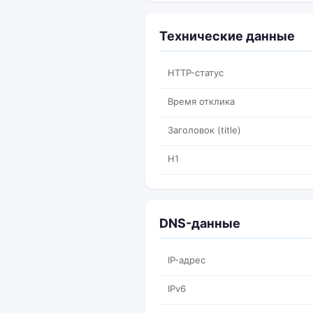
Технические данные
HTTP-статус
Время отклика
Заголовок (title)
H1
DNS-данные
IP-адрес
IPv6