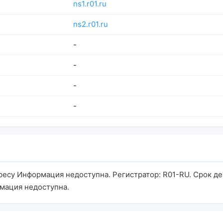
ns1.r01.ru
ns2.r01.ru
-
-
-
-
адресу Информация недоступна. Регистратор: R01-RU. Срок д
рмация недоступна.