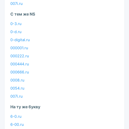
007i.ru
С тем же NS
0-3.ru
0-d.ru
0-digital.ru
000001.ru
000222.ru
000444.ru
000666.ru
0008.ru
0054.ru
007i.ru
На ту же букву
6-0.ru
6-00.ru