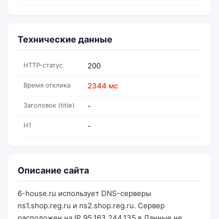
Технические данные
HTTP-статус
200
Время отклика
2344 мс
Заголовок (title)
-
H1
-
Описание сайта
6-house.ru использует DNS-серверы
ns1.shop.reg.ru и ns2.shop.reg.ru. Сервер
расположен на IP 95.163.244.135 в Данные не