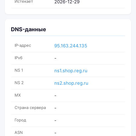
Истекает
2026-12-29
DNS-данные
IP-адрес
95.163.244.135
IPv6
-
NS 1
ns1.shop.reg.ru
NS 2
ns2.shop.reg.ru
MX
-
Страна сервера
-
Город
-
ASN
-