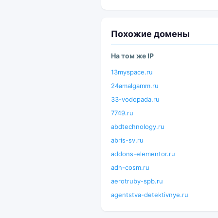
Похожие домены
На том же IP
13myspace.ru
24amalgamm.ru
33-vodopada.ru
7749.ru
abdtechnology.ru
abris-sv.ru
addons-elementor.ru
adn-cosm.ru
aerotruby-spb.ru
agentstva-detektivnye.ru