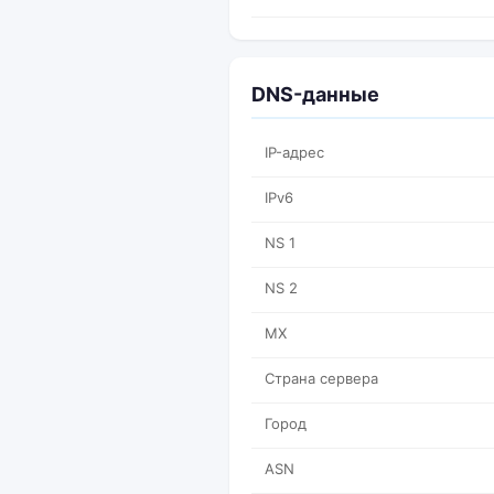
DNS-данные
IP-адрес
IPv6
NS 1
NS 2
MX
Страна сервера
Город
ASN