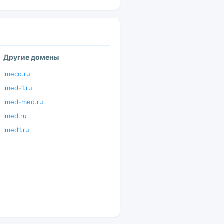
Другие домены
lmeco.ru
lmed-1.ru
lmed-med.ru
lmed.ru
lmed1.ru