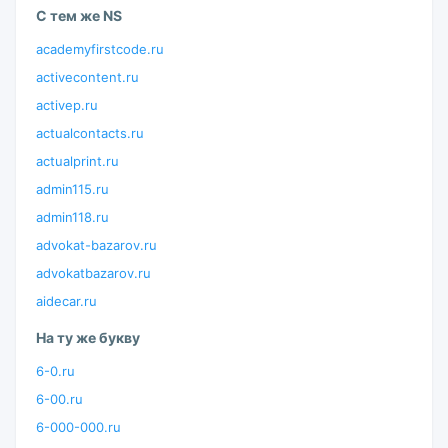
С тем же NS
academyfirstcode.ru
activecontent.ru
activep.ru
actualcontacts.ru
actualprint.ru
admin115.ru
admin118.ru
advokat-bazarov.ru
advokatbazarov.ru
aidecar.ru
На ту же букву
6-0.ru
6-00.ru
6-000-000.ru