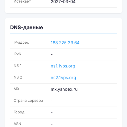
Истекает
2027-03-04
DNS-данные
IP-адрес
188.225.39.64
IPv6
-
NS 1
ns1.1vps.org
NS 2
ns2.1vps.org
MX
mx.yandex.ru
Страна сервера
-
Город
-
ASN
-