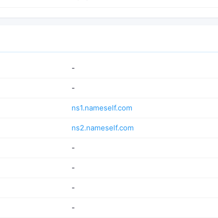
-
-
ns1.nameself.com
ns2.nameself.com
-
-
-
-