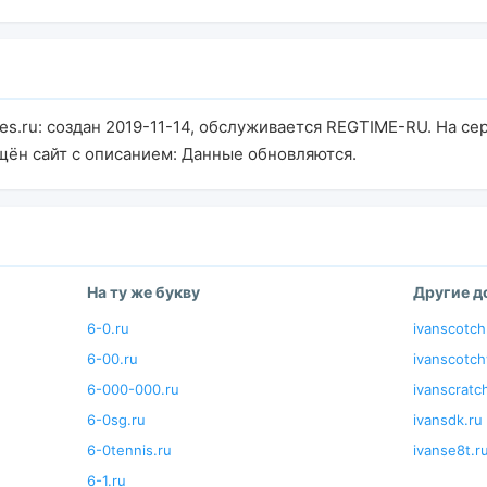
es.ru: создан 2019-11-14, обслуживается REGTIME-RU. На с
щён сайт с описанием: Данные обновляются.
На ту же букву
Другие 
6-0.ru
ivanscotch
6-00.ru
ivanscotc
6-000-000.ru
ivanscratc
6-0sg.ru
ivansdk.ru
6-0tennis.ru
ivanse8t.r
6-1.ru