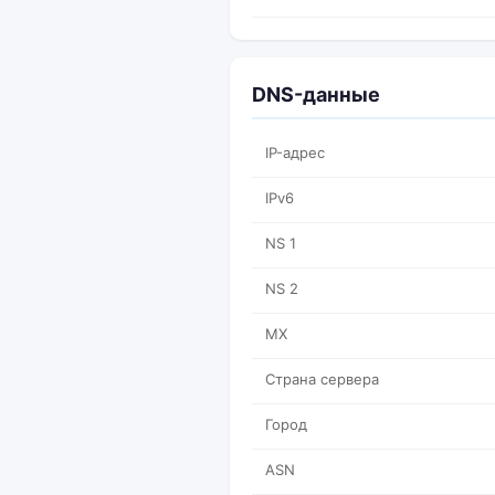
DNS-данные
IP-адрес
IPv6
NS 1
NS 2
MX
Страна сервера
Город
ASN