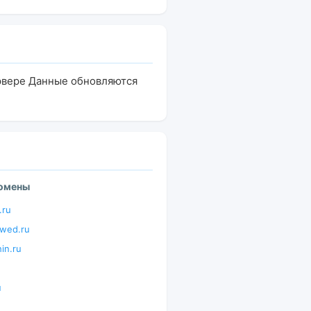
ервере Данные обновляются
домены
.ru
hwed.ru
hin.ru
u