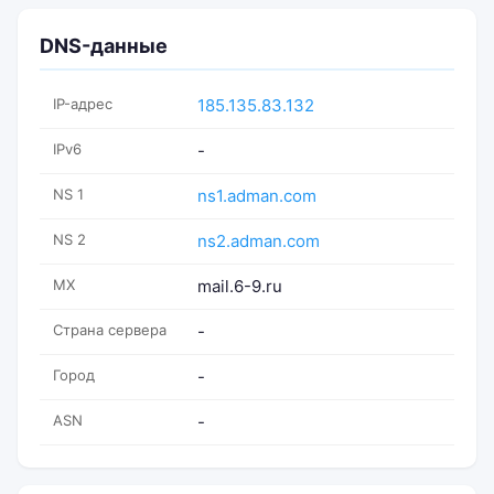
DNS-данные
IP-адрес
185.135.83.132
IPv6
-
NS 1
ns1.adman.com
NS 2
ns2.adman.com
MX
mail.6-9.ru
Страна сервера
-
Город
-
ASN
-