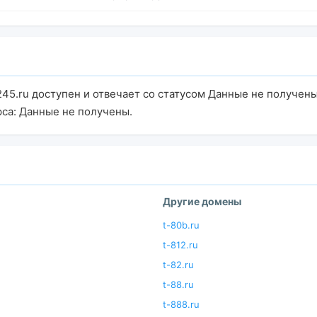
245.ru доступен и отвечает со статусом Данные не получены
са: Данные не получены.
Другие домены
t-80b.ru
t-812.ru
t-82.ru
t-88.ru
t-888.ru