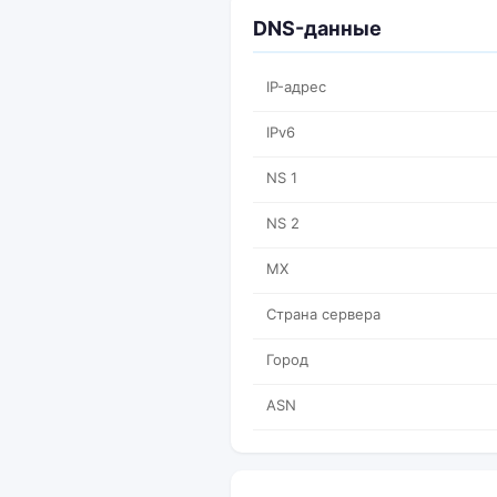
DNS-данные
IP-адрес
IPv6
NS 1
NS 2
MX
Страна сервера
Город
ASN