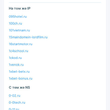
На том же IP
095hotel.ru
100ch.ru
101vietnam.ru
15maindomein-lordfilm.ru
16startmotor.ru
1c4school.ru
1ckod.ru
1venok.ru
1xbet-betx.ru
1xbet-bonus.ru
С тем же NS
0-02.ru
0-0tech.ru
0-11.ru