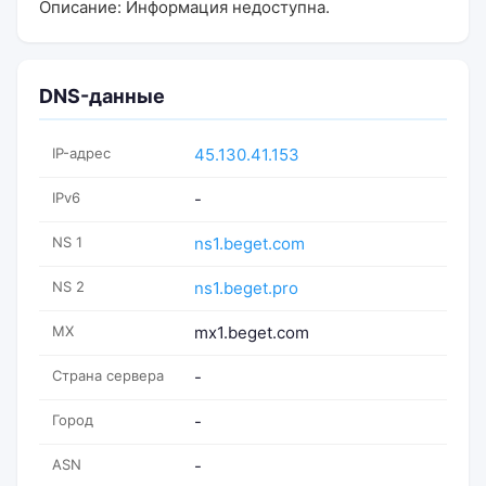
Описание: Информация недоступна.
DNS-данные
IP-адрес
45.130.41.153
IPv6
-
NS 1
ns1.beget.com
NS 2
ns1.beget.pro
MX
mx1.beget.com
Страна сервера
-
Город
-
ASN
-