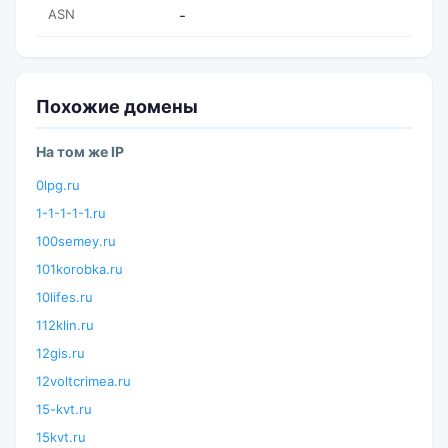
ASN
-
Похожие домены
На том же IP
0lpg.ru
1-1-1-1-1.ru
100semey.ru
101korobka.ru
10lifes.ru
112klin.ru
12gis.ru
12voltcrimea.ru
15-kvt.ru
15kvt.ru