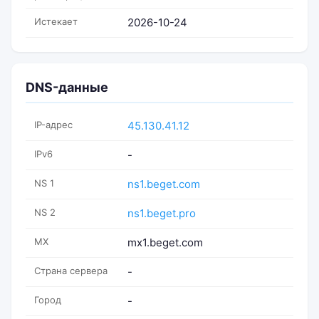
Истекает
2026-10-24
DNS-данные
IP-адрес
45.130.41.12
IPv6
-
NS 1
ns1.beget.com
NS 2
ns1.beget.pro
MX
mx1.beget.com
Страна сервера
-
Город
-