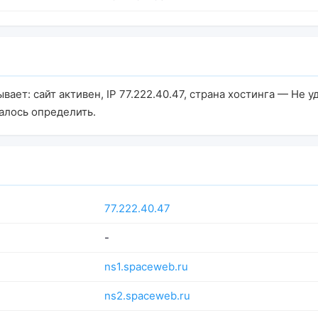
вает: сайт активен, IP 77.222.40.47, страна хостинга — Не 
алось определить.
77.222.40.47
-
ns1.spaceweb.ru
ns2.spaceweb.ru