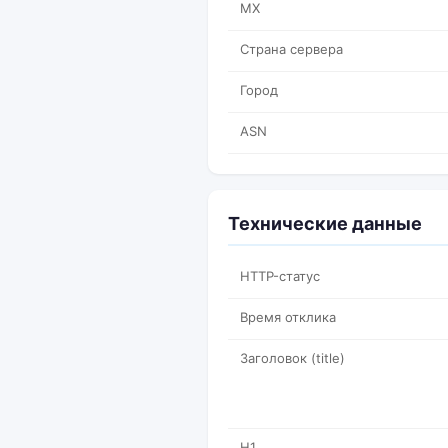
MX
Страна сервера
Город
ASN
Технические данные
HTTP-статус
Время отклика
Заголовок (title)
H1