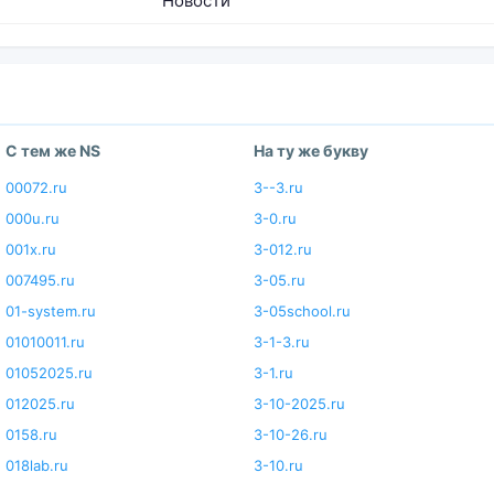
Новости
С тем же NS
На ту же букву
00072.ru
3--3.ru
000u.ru
3-0.ru
001x.ru
3-012.ru
007495.ru
3-05.ru
01-system.ru
3-05school.ru
01010011.ru
3-1-3.ru
01052025.ru
3-1.ru
012025.ru
3-10-2025.ru
0158.ru
3-10-26.ru
018lab.ru
3-10.ru