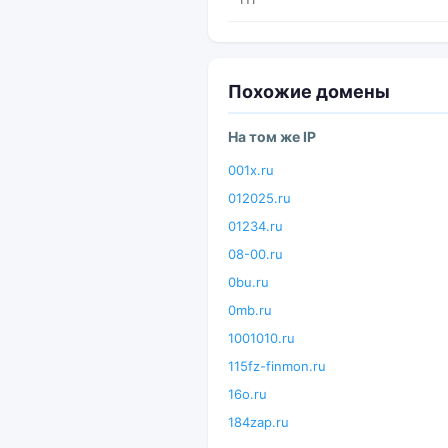
Похожие домены
На том же IP
001x.ru
012025.ru
01234.ru
08-00.ru
0bu.ru
0mb.ru
1001010.ru
115fz-finmon.ru
16o.ru
184zap.ru