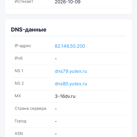
Истекает
2026-10-09
DNS-данные
IP-адрес
82.146.50.200
IPv6
-
NS 1
dns79.yutex.ru
NS 2
dns80.yutex.ru
MX
3-16dv.ru
Страна сервера
-
Город
-
ASN
-