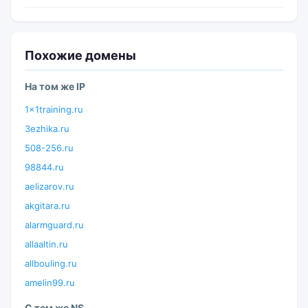
Похожие домены
На том же IP
1x1training.ru
3ezhika.ru
508-256.ru
98844.ru
aelizarov.ru
akgitara.ru
alarmguard.ru
allaaltin.ru
allbouling.ru
amelin99.ru
С тем же NS