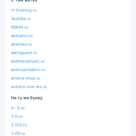
1x1training.ru
3ezhika.ru
98844.ru
aelizarov.ru
ahatinka.ru
alarmguard.ru
andreevamusic.ru
andreyermakov.ru
antena-shop.ru
arduino-uno-ws.ru
На ту же букву
3--3.ru
3-0.ru
3-012.ru
3-05.ru