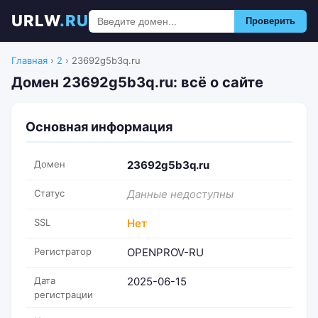
URLW
.RU
Проверить
Главная
›
2
›
23692g5b3q.ru
Домен 23692g5b3q.ru: всё о сайте
Основная информация
Домен
23692g5b3q.ru
Статус
Данные недоступны
SSL
Нет
Регистратор
OPENPROV-RU
Дата
2025-06-15
регистрации