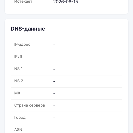
Истекает
2026-06-15
DNS-данные
IP-адрес
-
IPv6
-
NS 1
-
NS 2
-
MX
-
Страна сервера
-
Город
-
ASN
-