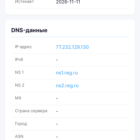
Истекает
2026-11-11
DNS-данные
IP-адрес
77.232.129.130
IPv6
-
NS 1
ns1.reg.ru
NS 2
ns2.reg.ru
MX
-
Страна сервера
-
Город
-
ASN
-