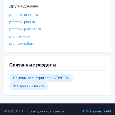
Другие домены
promtex-orient.ru
promtex-plus.ru
promtex-polymer.ru
promtex-s.ru
promtex-spb.ru
Связанные разделы
Домены регистратора ACTIVE-RU
Все домены на «2»
© URLW.RU — база доменов Рунета
А-Я
О проекте
API