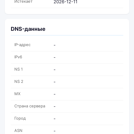
Истекает
2026-12-11
DNS-данные
IP-адрес
-
IPv6
-
NS 1
-
NS 2
-
MX
-
Страна сервера
-
Город
-
ASN
-