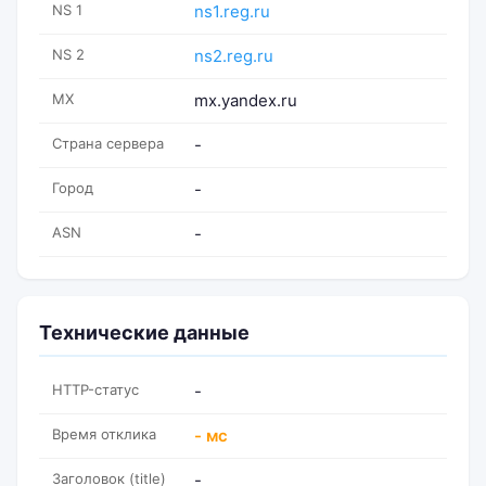
NS 1
ns1.reg.ru
NS 2
ns2.reg.ru
MX
mx.yandex.ru
Страна сервера
-
Город
-
ASN
-
Технические данные
HTTP-статус
-
Время отклика
- мс
Заголовок (title)
-