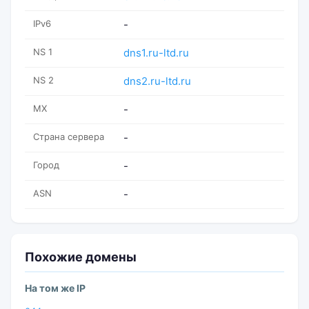
IPv6
-
NS 1
dns1.ru-ltd.ru
NS 2
dns2.ru-ltd.ru
MX
-
Страна сервера
-
Город
-
ASN
-
Похожие домены
На том же IP