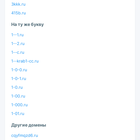
3kkk.ru
415b.ru
На ту же букву
1--1.ru
1--2.ru
1--c.ru
1--krab1-cc.ru
1-0-0.ru
1-0-1.ru
1-0.ru
1-00.ru
1-000.ru
1-01.ru
Другие домены
cqyfmqzd6.ru