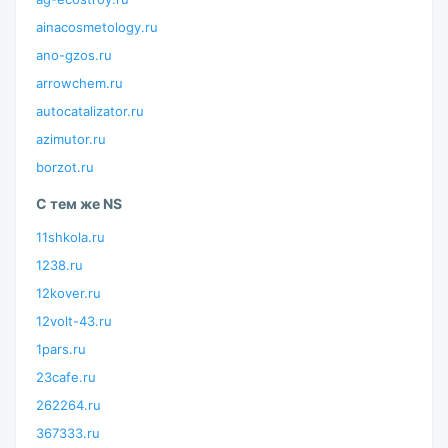
ainacosmetology.ru
ano-gzos.ru
arrowchem.ru
autocatalizator.ru
azimutor.ru
borzot.ru
С тем же NS
11shkola.ru
1238.ru
12kover.ru
12volt-43.ru
1pars.ru
23cafe.ru
262264.ru
367333.ru