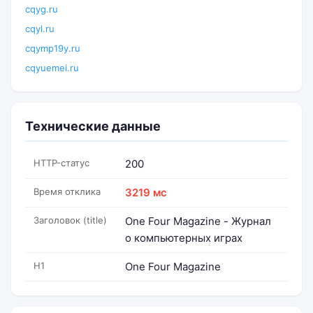
cqyg.ru
cqyl.ru
cqymp19y.ru
cqyuemei.ru
Технические данные
HTTP-статус
200
Время отклика
3219 мс
Заголовок (title)
One Four Magazine - Журнал
о компьютерных играх
H1
One Four Magazine