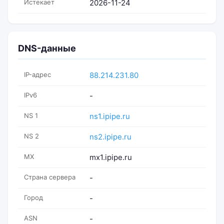
Истекает
2026-11-24
DNS-данные
IP-адрес
88.214.231.80
IPv6
-
NS 1
ns1.ipipe.ru
NS 2
ns2.ipipe.ru
MX
mx1.ipipe.ru
Страна сервера
-
Город
-
ASN
-