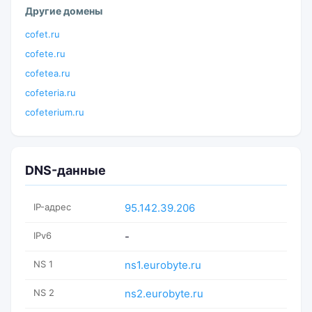
Другие домены
cofet.ru
cofete.ru
cofetea.ru
cofeteria.ru
cofeterium.ru
DNS-данные
IP-адрес
95.142.39.206
IPv6
-
NS 1
ns1.eurobyte.ru
NS 2
ns2.eurobyte.ru