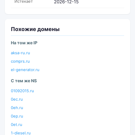
Истекает
2026-12-15
Похожие домены
На том же IP
aksa-ru.ru
comprs.ru
el-generator.ru
С тем же NS
01092015.ru
0ec.ru
0eh.ru
0ep.ru
0et.ru
1-diesel.ru