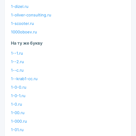
1-dizel.ru
1-oliver-consulting.ru
1-scooter.ru
1000oboev.ru
На ту же букву
1--1.ru
1--2.ru
1--c.ru
1--krab1-cc.ru
1-0-0.ru
1-0-1.ru
1-0.ru
1-00.ru
1-000.ru
1-01.ru