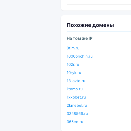
Похожие домены
На том же IP
0tim.ru
1000prichin.ru
102r.ru
10ryk.ru
13-avto.ru
1temp.ru
1xxbbet.ru
2kmebel.ru
3348566.ru
365ee.ru