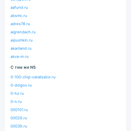
aafund.ru
absmc.ru
adres78.ru
aigrendach.ru
aipushkin.ru
akariland.ru
akva-m.ru
С тем же NS
0-100-chip-catalizator.ru
0-dolgov.ru
0-hz.ru
0-n.ru
000101.ru
00026.ru
00036.ru