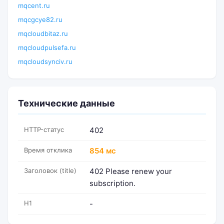
mqcent.ru
mqcgcye82.ru
mqcloudbitaz.ru
mqcloudpulsefa.ru
mqcloudsynciv.ru
Технические данные
HTTP-статус
402
Время отклика
854 мс
Заголовок (title)
402 Please renew your
subscription.
H1
-