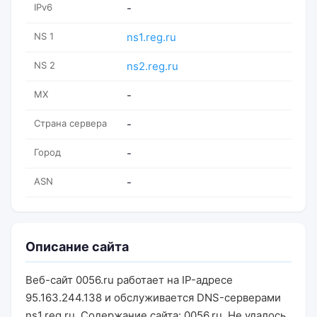
IPv6
-
NS 1
ns1.reg.ru
NS 2
ns2.reg.ru
MX
-
Страна сервера
-
Город
-
ASN
-
Описание сайта
Веб-сайт 0056.ru работает на IP-адресе
95.163.244.138 и обслуживается DNS-серверами
ns1.reg.ru. Содержание сайта: 0056.ru. Не удалось