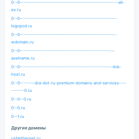
0--0-----------------------------------------------------ali-
ex.ru
0--0----------------------------------------------------
logopod.ru
0--0----------------------------------------------------
wdomain.ru
0--0---------------------------------------------------
axelname.ru
0--0--------------------------------------------------link-
host.ru
0--0--------dra-dot-ru-premium-domains-and-services----
-------0.ru
0--0--0.ru
0--0.ru
0--1.ru
Другие домены
usbethernet.ru