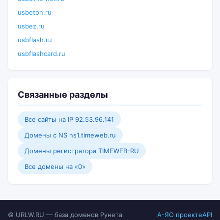
usbeton.ru
usbez.ru
usbflash.ru
usbflashcard.ru
Связанные разделы
Все сайты на IP 92.53.96.141
Домены с NS ns1.timeweb.ru
Домены регистратора TIMEWEB-RU
Все домены на «0»
© URLW.RU — база доменов Рунета
А-Я
О проекте
API