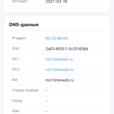
Истекает
2027-03-19
DNS-данные
IP-адрес
92.53.96.141
IPv6
2a03:6f00:1::5c35:608d
NS 1
ns1.timeweb.ru
NS 2
ns2.timeweb.ru
MX
mx1.timeweb.ru
Страна сервера
-
Город
-
ASN
-