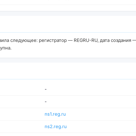
вила следующее: регистратор — REGRU-RU, дата создания —
упна.
-
-
ns1.reg.ru
ns2.reg.ru