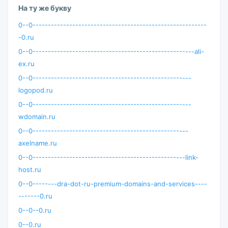
На ту же букву
0--0---------------------------------------------------------
-0.ru
0--0-----------------------------------------------------ali-
ex.ru
0--0----------------------------------------------------
logopod.ru
0--0----------------------------------------------------
wdomain.ru
0--0---------------------------------------------------
axelname.ru
0--0--------------------------------------------------link-
host.ru
0--0--------dra-dot-ru-premium-domains-and-services----
-------0.ru
0--0--0.ru
0--0.ru