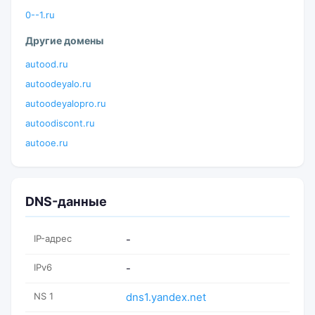
0--1.ru
Другие домены
autood.ru
autoodeyalo.ru
autoodeyalopro.ru
autoodiscont.ru
autooe.ru
DNS-данные
IP-адрес
-
IPv6
-
NS 1
dns1.yandex.net