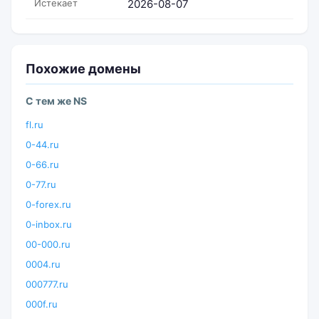
Истекает
2026-08-07
Похожие домены
С тем же NS
fl.ru
0-44.ru
0-66.ru
0-77.ru
0-forex.ru
0-inbox.ru
00-000.ru
0004.ru
000777.ru
000f.ru